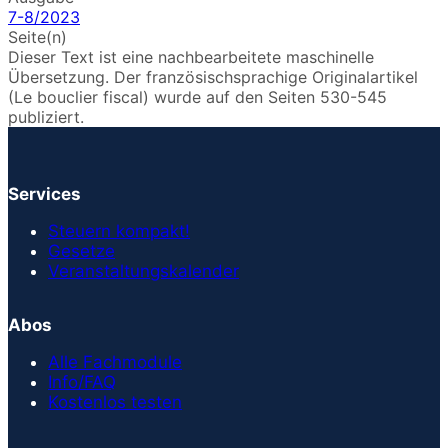
7-8/2023
Seite(n)
Dieser Text ist eine nachbearbeitete maschinelle
Übersetzung. Der französischsprachige Originalartikel
(Le bouclier fiscal) wurde auf den Seiten 530-545
publiziert.
Services
Steuern kompakt!
Gesetze
Veranstaltungskalender
Abos
Alle Fachmodule
Info/FAQ
Kostenlos testen