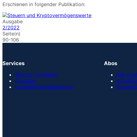
Erschienen in folgender Publikation:
Ausgabe
2/2022
Seite(n)
90-106
Services
Abos
Steuern kompakt!
Alle Fa
Gesetze
Info/FAQ
Veranstaltungskalender
Kostenlo