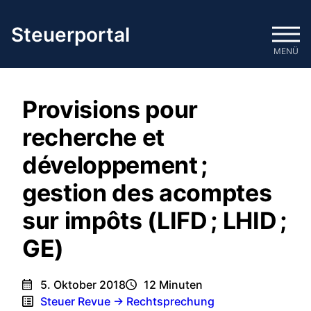
Zum
Inhalt
Steuerportal
springen
MENÜ
Provisions pour
recherche et
développement ;
gestion des acomptes
sur impôts (LIFD ; LHID ;
GE)
5. Oktober 2018
12
Minuten
Steuer Revue → Rechtsprechung