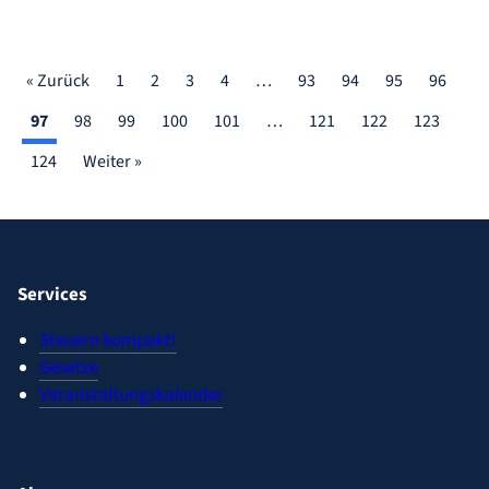
« Zurück
1
2
3
4
…
93
94
95
96
97
98
99
100
101
…
121
122
123
124
Weiter »
Services
Steuern kompakt!
Gesetze
Veranstaltungskalender