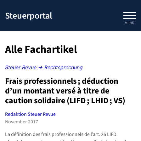
Zum
Inhalt
Steuerportal
springen
MENÜ
Alle Fachartikel
Steuer Revue → Rechtsprechung
Frais professionnels ; déduction
d’un montant versé à titre de
caution solidaire (LIFD ; LHID ; VS)
Redaktion Steuer Revue
November 2017
La définition des frais professionnels de l’art. 26 LIFD