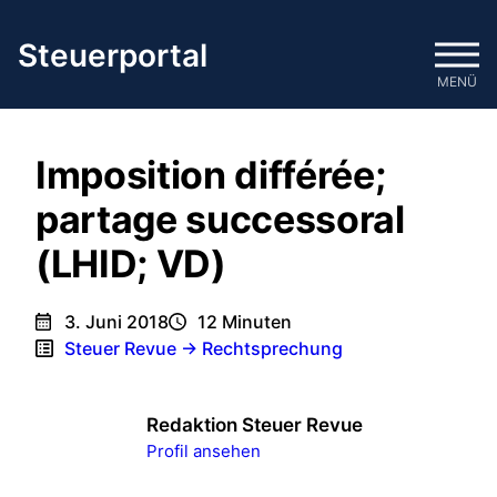
Zum
Inhalt
Steuerportal
springen
MENÜ
Imposition différée;
partage successoral
(LHID; VD)
3. Juni 2018
12
Minuten
Steuer Revue → Rechtsprechung
Redaktion Steuer Revue
Profil ansehen