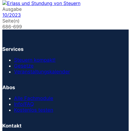
Ausgabe
10/2023
Seite(n)
686-699
Services
Steuern kompakt!
Gesetze
Veranstaltungskalender
Abos
Alle Fachmodule
Info/FAQ
Kostenlos testen
Kontakt